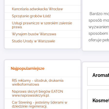
Kancelaria adwokacka Wrocław
Bardzo mod
Sprzątanie grobów Łódź
sposób moż
Usługi prawnicze w szerokim zakresie
wyzwaniem.
prawa
sposobem n
Wynajem busów Warszawa
oferuje peł
Studio Urody w Warszawie
Najpopularniejsze
Aromat
RIS reklamy - sitodruk, drukarnia
wielkoformatowa
Naprawa skrzyń biegów EATON
www.naprawaskrzyni.pl
Kosmet
Car Steering - jesteśmy liderami w
dziedzinie regeneracji.