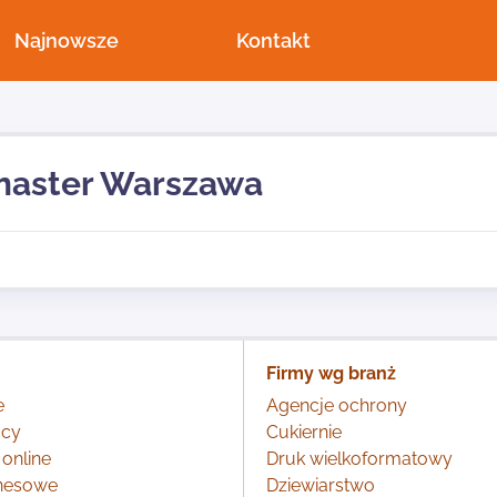
Najnowsze
Kontakt
aster Warszawa
Firmy wg branż
e
Agencje ochrony
acy
Cukiernie
 online
Druk wielkoformatowy
znesowe
Dziewiarstwo