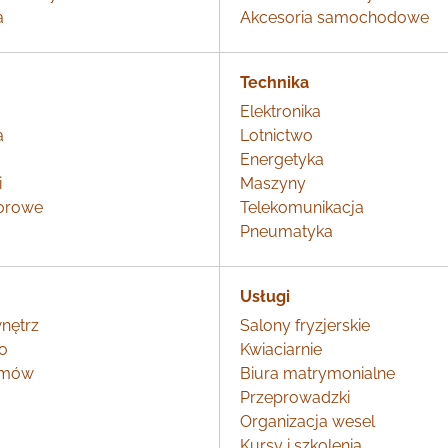
a
Akcesoria samochodowe
Technika
Elektronika
a
Lotnictwo
o
Energetyka
i
Maszyny
orowe
Telekomunikacja
Pneumatyka
Usługi
nętrz
Salony fryzjerskie
o
Kwiaciarnie
omów
Biura matrymonialne
Przeprowadzki
Organizacja wesel
Kursy i szkolenia