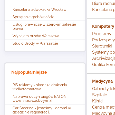
Biura rach
Kancelarie 
Kancelaria adwokacka Wrocław
Sprzątanie grobów Łódź
Usługi prawnicze w szerokim zakresie
Komputery
prawa
Programy
Wynajem busów Warszawa
Podzespoły
Studio Urody w Warszawie
Sterowniki
Systemy op
Archiwizacj
Grafika ko
Najpopularniejsze
Medycyna
RIS reklamy - sitodruk, drukarnia
Gabinety lek
wielkoformatowa
Szpitale
Naprawa skrzyń biegów EATON
www.naprawaskrzyni.pl
Kliniki
Centra med
Car Steering - jesteśmy liderami w
dziedzinie regeneracji.
Medycyna a