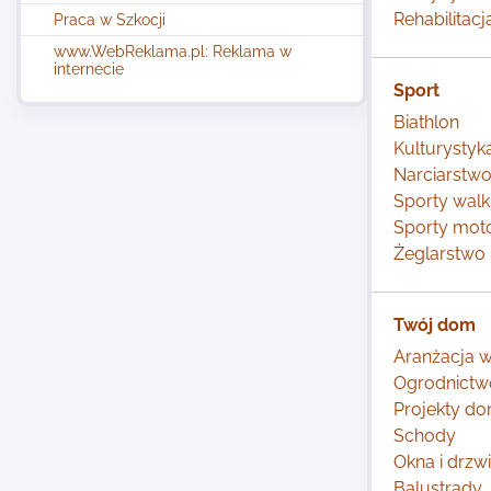
Rehabilitacj
Praca w Szkocji
www.WebReklama.pl: Reklama w
internecie
Sport
Biathlon
Kulturystyk
Narciarstw
Sporty walk
Sporty mot
Żeglarstwo
Twój dom
Aranżacja w
Ogrodnictw
Projekty d
Schody
Okna i drzwi
Balustrady