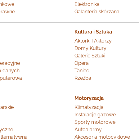
unkowe
Elektronika
prawne
Galanteria skórzana
Kultura i Sztuka
Aktorki I Aktorzy
Domy Kultury
Galerie Sztuki
eracyjne
Opera
a danych
Taniec
mputerowa
Rzeźba
Motoryzacja
arskie
Klimatyzacja
Instalacje gazowe
Sporty motorowe
yczne
Autoalarmy
lternatywna
Akcesoria motocyklowe