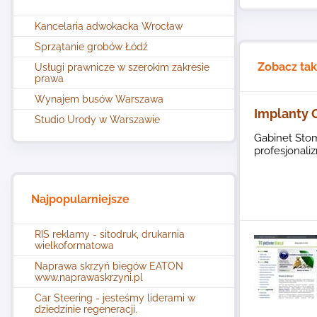
Kancelaria adwokacka Wrocław
Sprzątanie grobów Łódź
Zobacz ta
Usługi prawnicze w szerokim zakresie
prawa
Wynajem busów Warszawa
Implanty 
Studio Urody w Warszawie
Gabinet Stom
profesjonali
Najpopularniejsze
RIS reklamy - sitodruk, drukarnia
wielkoformatowa
Naprawa skrzyń biegów EATON
www.naprawaskrzyni.pl
Car Steering - jesteśmy liderami w
dziedzinie regeneracji.