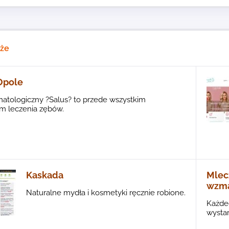
kże
Opole
atologiczny ?Salus? to przede wszystkim
zm leczenia zębów.
Kaskada
Mlec
wzma
Naturalne mydła i kosmetyki ręcznie robione.
Każdeg
wystar